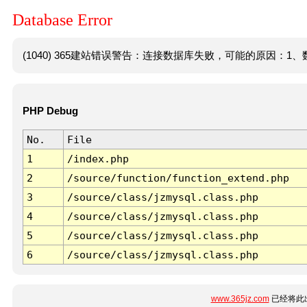
Database Error
(1040) 365建站错误警告：连接数据库失败，可能的原因：1、数
PHP Debug
No.
File
1
/index.php
2
/source/function/function_extend.php
3
/source/class/jzmysql.class.php
4
/source/class/jzmysql.class.php
5
/source/class/jzmysql.class.php
6
/source/class/jzmysql.class.php
www.365jz.com
已经将此