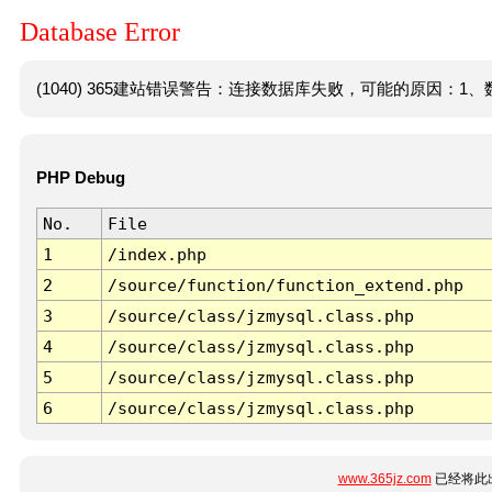
Database Error
(1040) 365建站错误警告：连接数据库失败，可能的原因：1、数
PHP Debug
No.
File
1
/index.php
2
/source/function/function_extend.php
3
/source/class/jzmysql.class.php
4
/source/class/jzmysql.class.php
5
/source/class/jzmysql.class.php
6
/source/class/jzmysql.class.php
www.365jz.com
已经将此