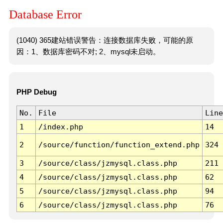
Database Error
(1040) 365建站错误警告：连接数据库失败，可能的原
因：1、数据库密码不对; 2、mysql未启动。
PHP Debug
No.
File
Line
1
/index.php
14
2
/source/function/function_extend.php
324
3
/source/class/jzmysql.class.php
211
4
/source/class/jzmysql.class.php
62
5
/source/class/jzmysql.class.php
94
6
/source/class/jzmysql.class.php
76