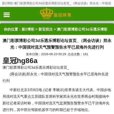
新2博彩-澳门彩票博彩公司3d乐透乐博彩论坛首页_（两会访谈）郑永光：中国强
对流天气预警预告水平已居海外先进行列
你的位置：
新2博彩
>
新宝投注
> 澳门彩票博彩公司3d乐透乐博彩
澳门彩票博彩公司3d乐透乐博彩论坛首页_（两会访谈）郑永
论坛首页_（两会访谈）郑永光：中国强对流天气预警预告水平已居
光：中国强对流天气预警预告水平已居海外先进行列
海外先进行列
发布日期：2026-06-23 00:29 点击次数：181
皇冠hg86a
澳门彩票博彩公司3d乐透乐博彩论坛首页_
(两会访谈)郑永光：中国强对流天气预警预告水平已居海外先进
行列
中新社北京3月8日电 (记者 李晓示)世界东谈主大代表、中国步地
局强对流天气要点立异团队首席科学家郑永光在世界两会时期接纳中
新社记者采访时称，中国强对流天气监测预告预警水平已干涉海外先
进行列，其中部分驾驭机器学习的时期已处于开端地位。