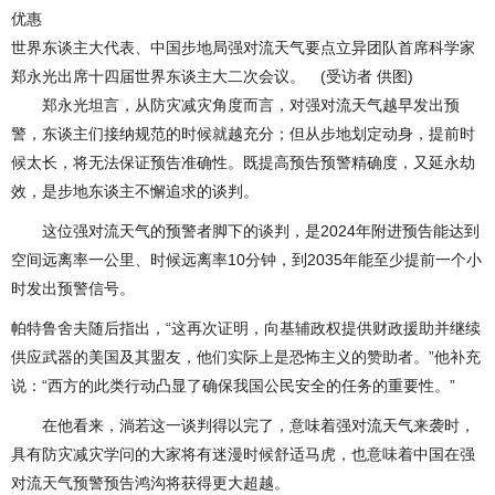
优惠
世界东谈主大代表、中国步地局强对流天气要点立异团队首席科学家
郑永光出席十四届世界东谈主大二次会议。 (受访者 供图)
郑永光坦言，从防灾减灾角度而言，对强对流天气越早发出预
警，东谈主们接纳规范的时候就越充分；但从步地划定动身，提前时
候太长，将无法保证预告准确性。既提高预告预警精确度，又延永劫
效，是步地东谈主不懈追求的谈判。
这位强对流天气的预警者脚下的谈判，是2024年附进预告能达到
空间远离率一公里、时候远离率10分钟，到2035年能至少提前一个小
时发出预警信号。
帕特鲁舍夫随后指出，“这再次证明，向基辅政权提供财政援助并继续
供应武器的美国及其盟友，他们实际上是恐怖主义的赞助者。”他补充
说：“西方的此类行动凸显了确保我国公民安全的任务的重要性。”
在他看来，淌若这一谈判得以完了，意味着强对流天气来袭时，
具有防灾减灾学问的大家将有迷漫时候舒适马虎，也意味着中国在强
对流天气预警预告鸿沟将获得更大超越。