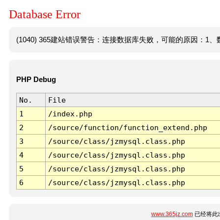
Database Error
(1040) 365建站错误警告：连接数据库失败，可能的原因：1、数
PHP Debug
No.
File
1
/index.php
2
/source/function/function_extend.php
3
/source/class/jzmysql.class.php
4
/source/class/jzmysql.class.php
5
/source/class/jzmysql.class.php
6
/source/class/jzmysql.class.php
www.365jz.com
已经将此