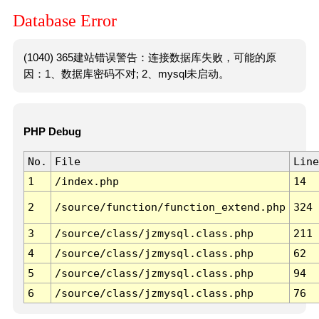
Database Error
(1040) 365建站错误警告：连接数据库失败，可能的原
因：1、数据库密码不对; 2、mysql未启动。
PHP Debug
No.
File
Line
1
/index.php
14
2
/source/function/function_extend.php
324
3
/source/class/jzmysql.class.php
211
4
/source/class/jzmysql.class.php
62
5
/source/class/jzmysql.class.php
94
6
/source/class/jzmysql.class.php
76