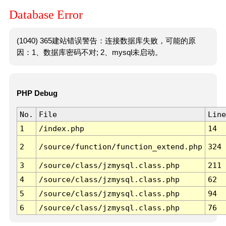
Database Error
(1040) 365建站错误警告：连接数据库失败，可能的原
因：1、数据库密码不对; 2、mysql未启动。
PHP Debug
No.
File
Line
1
/index.php
14
2
/source/function/function_extend.php
324
3
/source/class/jzmysql.class.php
211
4
/source/class/jzmysql.class.php
62
5
/source/class/jzmysql.class.php
94
6
/source/class/jzmysql.class.php
76