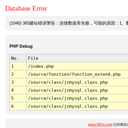
Database Error
(1040) 365建站错误警告：连接数据库失败，可能的原因：1、数
PHP Debug
No.
File
1
/index.php
2
/source/function/function_extend.php
3
/source/class/jzmysql.class.php
4
/source/class/jzmysql.class.php
5
/source/class/jzmysql.class.php
6
/source/class/jzmysql.class.php
www.365jz.com
已经将此