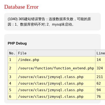
Database Error
(1040) 365建站错误警告：连接数据库失败，可能的原
因：1、数据库密码不对; 2、mysql未启动。
PHP Debug
No.
File
Line
1
/index.php
14
2
/source/function/function_extend.php
324
3
/source/class/jzmysql.class.php
211
4
/source/class/jzmysql.class.php
62
5
/source/class/jzmysql.class.php
94
6
/source/class/jzmysql.class.php
76