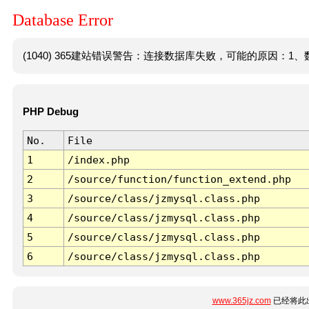
Database Error
(1040) 365建站错误警告：连接数据库失败，可能的原因：1、数
PHP Debug
No.
File
1
/index.php
2
/source/function/function_extend.php
3
/source/class/jzmysql.class.php
4
/source/class/jzmysql.class.php
5
/source/class/jzmysql.class.php
6
/source/class/jzmysql.class.php
www.365jz.com
已经将此