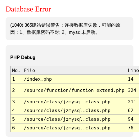
Database Error
(1040) 365建站错误警告：连接数据库失败，可能的原
因：1、数据库密码不对; 2、mysql未启动。
PHP Debug
No.
File
Line
1
/index.php
14
2
/source/function/function_extend.php
324
3
/source/class/jzmysql.class.php
211
4
/source/class/jzmysql.class.php
62
5
/source/class/jzmysql.class.php
94
6
/source/class/jzmysql.class.php
76