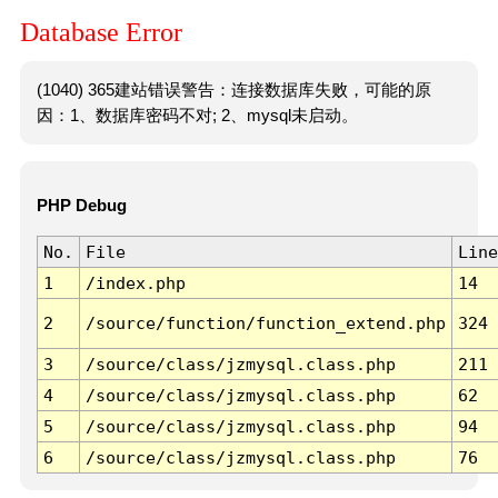
Database Error
(1040) 365建站错误警告：连接数据库失败，可能的原
因：1、数据库密码不对; 2、mysql未启动。
PHP Debug
No.
File
Line
1
/index.php
14
2
/source/function/function_extend.php
324
3
/source/class/jzmysql.class.php
211
4
/source/class/jzmysql.class.php
62
5
/source/class/jzmysql.class.php
94
6
/source/class/jzmysql.class.php
76