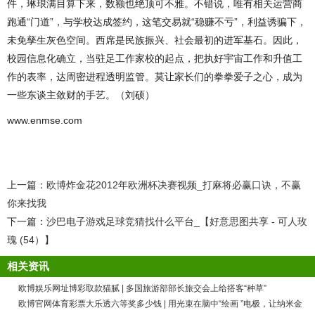
件，琳琅满目算下来，数额也绝顶可不雅。不错说，唯有相关运营商
跑通“门道”，与学校达成签约，这笔交易就“稳赚不亏”，利益诱骗下，
未免孳生灰色空间。西席是民族振兴、社会最初的进军基石。因此，
校园信息化确立，当驻足工作家校的起点，把执好宇宙工作和升值工
作的表率，达周密进程透明监管。莫让家长们的拳拳爱子之心，成为
一些东谈主敛财的手艺。（刘硕）
www.enmse.com
上一篇：
欧博炸金花2012年欧洲杯决赛视频_打麻将必赢口诀，不赢
你来找我
下一篇：
沙巴电子游戏足球竞猜找什么平台_【好意思图共享 - 可人玫
瑰 (54）】
相关资讯
欧博娱乐网址博彩取款猫腻 | 多国旅游部部长旅交会上给搭客“种草”
欧博官网体育彩票大乐透六等奖多少钱 | 用光束在脑中“绘画 ”电极，让纳米金