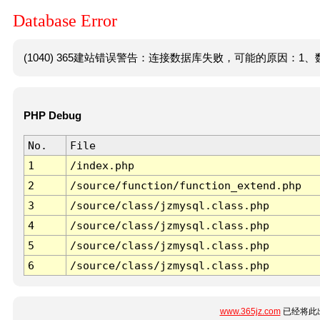
Database Error
(1040) 365建站错误警告：连接数据库失败，可能的原因：1、数
PHP Debug
No.
File
1
/index.php
2
/source/function/function_extend.php
3
/source/class/jzmysql.class.php
4
/source/class/jzmysql.class.php
5
/source/class/jzmysql.class.php
6
/source/class/jzmysql.class.php
www.365jz.com
已经将此