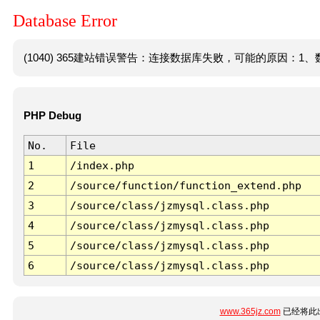
Database Error
(1040) 365建站错误警告：连接数据库失败，可能的原因：1、数
PHP Debug
No.
File
1
/index.php
2
/source/function/function_extend.php
3
/source/class/jzmysql.class.php
4
/source/class/jzmysql.class.php
5
/source/class/jzmysql.class.php
6
/source/class/jzmysql.class.php
www.365jz.com
已经将此