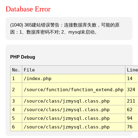
Database Error
(1040) 365建站错误警告：连接数据库失败，可能的原
因：1、数据库密码不对; 2、mysql未启动。
PHP Debug
No.
File
Line
1
/index.php
14
2
/source/function/function_extend.php
324
3
/source/class/jzmysql.class.php
211
4
/source/class/jzmysql.class.php
62
5
/source/class/jzmysql.class.php
94
6
/source/class/jzmysql.class.php
76