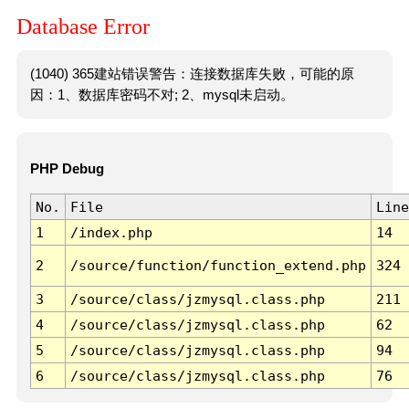
Database Error
(1040) 365建站错误警告：连接数据库失败，可能的原
因：1、数据库密码不对; 2、mysql未启动。
PHP Debug
No.
File
Line
1
/index.php
14
2
/source/function/function_extend.php
324
3
/source/class/jzmysql.class.php
211
4
/source/class/jzmysql.class.php
62
5
/source/class/jzmysql.class.php
94
6
/source/class/jzmysql.class.php
76