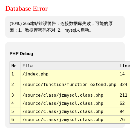
Database Error
(1040) 365建站错误警告：连接数据库失败，可能的原
因：1、数据库密码不对; 2、mysql未启动。
PHP Debug
No.
File
Line
1
/index.php
14
2
/source/function/function_extend.php
324
3
/source/class/jzmysql.class.php
211
4
/source/class/jzmysql.class.php
62
5
/source/class/jzmysql.class.php
94
6
/source/class/jzmysql.class.php
76