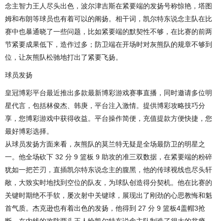
念主智力王人尽头出色，波尔津吉斯在紧要端的发扬号称惊艳，塔图
姆和布朗等球员也有着可以的阐扬。相干词，凯尔特东说念主队在比
赛中也暴通晓了一些问题，比如紧要端的默契性不够，在比赛的前两
节紧要成果低下，造作过多；防卫端在开场时对灰熊队的规章不够到
位，让灰熊队松驰地打出了紧要飞扬。
球员发扬
皇冠博彩平台最近推出多款最新博彩游戏赛事直播，同时邀请多位明
星代言，包括林俊杰、韩庚，平台注入激情。提供博彩攻略技巧分
享，您博彩游戏中获得收益。平台操作简便，充值提款方便快捷，您
最好博彩选择。
从球员发扬方面来看，灰熊队的莫兰特无疑是全场最防卫的明星之
一。他全场砍下 32 分 9 篮板 9 助攻的准三双数据，在紧要端的粉碎
犹如一把芒刃，直插凯尔特东说念主的腹黑，他的传球视线也尽头轩
敞，大致实时地找到空位的队友，为球队创造得分契机。他在比赛的
关键时期绝不手软，屡次射中关键球，展现出了刚劲的心思教悔和魁
首气质。杰克逊也有着出色的发扬，他得到 27 分 9 篮板4盖帽3抢