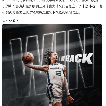
断，在内线的攻防两头王人给凯尔特东说念主队制造了很大的贫瘠。
贝恩和布鲁克斯在外线的三分球也为球队的告捷立下了丰烈伟绩，他
们的火力输出让凯尔特东说念主队不敢松驰收缩防卫。
人性化服务