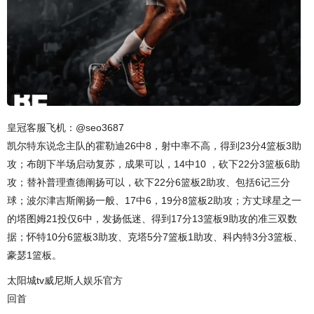
皇冠客服飞机：@seo3687
凯尔特东说念主队的霍勒迪26中8，射中率不高，得到23分4篮板3助
攻；布朗下半场启动复苏，成果可以，14中10 ，砍下22分3篮板6助
攻；替补普理查德阐扬可以，砍下22分6篮板2助攻、包括6记三分
球；波尔津吉斯阐扬一般、17中6，19分8篮板2助攻；方丈球星之一
的塔图姆21投仅6中，发扬低迷、得到17分13篮板9助攻的准三双数
据；怀特10分6篮板3助攻、克塔5分7篮板1助攻、科内特3分3篮板、
豪瑟1篮板。
太阳城tv威尼斯人娱乐官方
回首