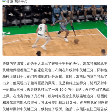
关键的第四节，两边王人拿出了破釜千里舟的决心。凯尔特东说念主
队继续保捏着第三节的邃密景色，布朗在外线射中关键三分，怀特也
粉碎上篮到手，他们告成地将比分反超。此时，灰熊队的莫兰特站了
出来，他展现出了超等巨星的风采，先是粉碎上篮得分，随后又射中
一记超远三分，教导球队打出了一波 10:0 的小飞扬，再行夺回了稀疏
上风。在比赛的临了几分钟，凯尔特东说念主队跋扈地追分，塔图姆
和波尔津吉斯承接得分，将比分差距裁汰到 3 分。但灰熊队的贝恩在
关键时期射中关键三分，默契住了场所。随后，灰熊队在防卫端告成