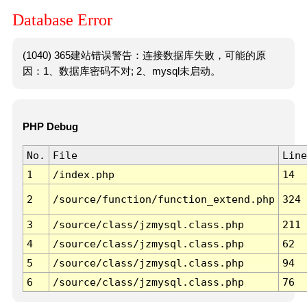
Database Error
(1040) 365建站错误警告：连接数据库失败，可能的原
因：1、数据库密码不对; 2、mysql未启动。
PHP Debug
No.
File
Line
1
/index.php
14
2
/source/function/function_extend.php
324
3
/source/class/jzmysql.class.php
211
4
/source/class/jzmysql.class.php
62
5
/source/class/jzmysql.class.php
94
6
/source/class/jzmysql.class.php
76