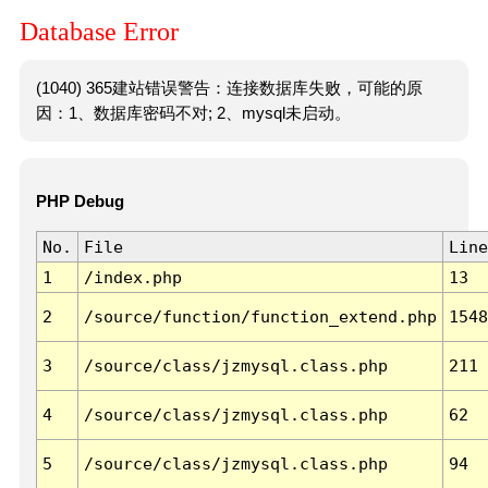
Database Error
(1040) 365建站错误警告：连接数据库失败，可能的原
因：1、数据库密码不对; 2、mysql未启动。
PHP Debug
No.
File
Line
1
/index.php
13
2
/source/function/function_extend.php
1548
3
/source/class/jzmysql.class.php
211
4
/source/class/jzmysql.class.php
62
5
/source/class/jzmysql.class.php
94