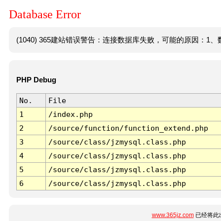
Database Error
(1040) 365建站错误警告：连接数据库失败，可能的原因：1、数
PHP Debug
No.
File
1
/index.php
2
/source/function/function_extend.php
3
/source/class/jzmysql.class.php
4
/source/class/jzmysql.class.php
5
/source/class/jzmysql.class.php
6
/source/class/jzmysql.class.php
www.365jz.com
已经将此