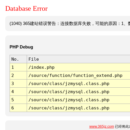
Database Error
(1040) 365建站错误警告：连接数据库失败，可能的原因：1、数
PHP Debug
No.
File
1
/index.php
2
/source/function/function_extend.php
3
/source/class/jzmysql.class.php
4
/source/class/jzmysql.class.php
5
/source/class/jzmysql.class.php
6
/source/class/jzmysql.class.php
www.365jz.com
已经将此