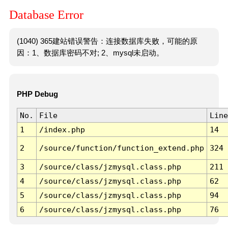
Database Error
(1040) 365建站错误警告：连接数据库失败，可能的原
因：1、数据库密码不对; 2、mysql未启动。
PHP Debug
No.
File
Line
1
/index.php
14
2
/source/function/function_extend.php
324
3
/source/class/jzmysql.class.php
211
4
/source/class/jzmysql.class.php
62
5
/source/class/jzmysql.class.php
94
6
/source/class/jzmysql.class.php
76