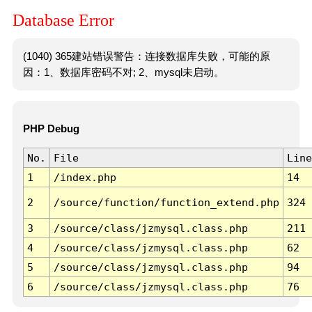
Database Error
(1040) 365建站错误警告：连接数据库失败，可能的原
因：1、数据库密码不对; 2、mysql未启动。
PHP Debug
No.
File
Line
1
/index.php
14
2
/source/function/function_extend.php
324
3
/source/class/jzmysql.class.php
211
4
/source/class/jzmysql.class.php
62
5
/source/class/jzmysql.class.php
94
6
/source/class/jzmysql.class.php
76