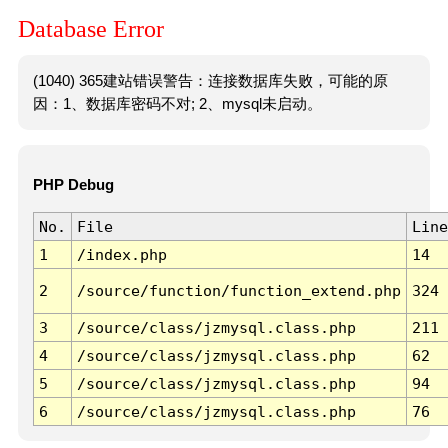
Database Error
(1040) 365建站错误警告：连接数据库失败，可能的原
因：1、数据库密码不对; 2、mysql未启动。
PHP Debug
No.
File
Line
1
/index.php
14
2
/source/function/function_extend.php
324
3
/source/class/jzmysql.class.php
211
4
/source/class/jzmysql.class.php
62
5
/source/class/jzmysql.class.php
94
6
/source/class/jzmysql.class.php
76